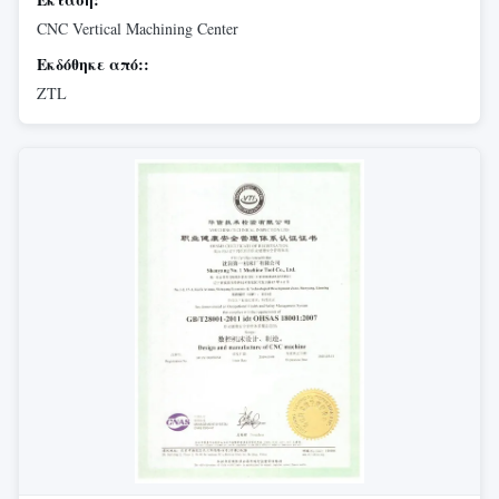
CNC Vertical Machining Center
Εκδόθηκε από::
ZTL