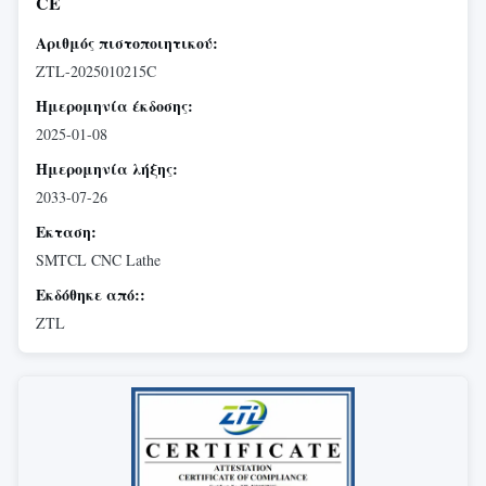
CE
Αριθμός πιστοποιητικού:
ZTL-2025010215C
Ημερομηνία έκδοσης:
2025-01-08
Ημερομηνία λήξης:
2033-07-26
Εκταση:
SMTCL CNC Lathe
Εκδόθηκε από::
ZTL