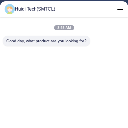
Προϊόντα
Huidi Tech(SMTCL)
Βίντεο
Σχετικά Με Εμάς
3:53 AM
Γύρος Εργοστασίων
Good day, what product are you looking for?
Ποιοτικός Έλεγχος
Επαφή
Ζητήστε Ένα Απόσπασμα
Νέα
Ακολουθήστε Μας.