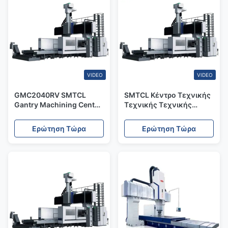
VIDEO
VIDEO
GMC2040RV SMTCL
SMTCL Κέντρο Τεχνικής
Gantry Machining Center
Τεχνικής Τεχνικής
Λύση υψηλής ακρίβειας
GMC1220 SMTCL Portal
για δομικά μέρη αιολικής
Machining Boring And
Ερώτηση Τώρα
Ερώτηση Τώρα
ενέργειας
Milling Machine