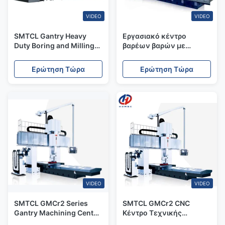
VIDEO
VIDEO
SMTCL Gantry Heavy
Εργασιακό κέντρο
Duty Boring and Milling
βαρέων βαρών με
Machine GMC2060 3
κινούμενο πάγκο
άξονες CNC Milling
εργασίας και σταθερή
Ερώτηση Τώρα
Ερώτηση Τώρα
Machine
διασταυρούμενη ακτίνα
VIDEO
VIDEO
SMTCL GMCr2 Series
SMTCL GMCr2 CNC
Gantry Machining Center
Κέντρο Τεχνικής
Heavy Duty CNC Gantry
Επεξεργασίας Γαντρί