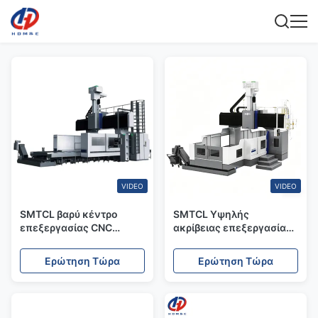
VIDEO
VIDEO
SMTCL βαρύ κέντρο
SMTCL Υψηλής
επεξεργασίας CNC
ακρίβειας επεξεργασία
Gantry GMC2040RV
μούχλας Γαντρί
Gantry CNC Milling και
τρύπησης και αλεύρι
Ερώτηση Τώρα
Ερώτηση Τώρα
Boring Center Machine
κέντρο μηχανικής
GMC2040RV-A