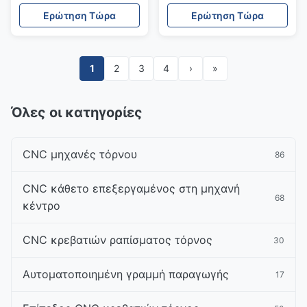
Boring and Milling
βαρύ φορτίο Portal
Ερώτηση Τώρα
Ερώτηση Τώρα
Machine (Μεγάλη
Boring And Milling
μηχανή CNC για το
Machine
τρύπασμα και τη φρένα)
1
2
3
4
›
»
Όλες οι κατηγορίες
CNC μηχανές τόρνου
86
CNC κάθετο επεξεργαμένος στη μηχανή
68
κέντρο
CNC κρεβατιών ραπίσματος τόρνος
30
Αυτοματοποιημένη γραμμή παραγωγής
17