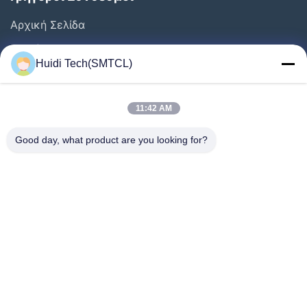
Αρχική Σελίδα
Προϊόντα
Huidi Tech(SMTCL)
Βίντεο
Σχετικά Με Εμάς
11:42 AM
Γύρος Εργοστασίων
Good day, what product are you looking for?
Ποιοτικός Έλεγχος
Επαφή
Ζητήστε Ένα Απόσπασμα
Νέα
Ακολουθήστε Μας.