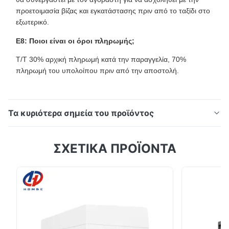
προετοιμασία βίζας και εγκατάστασης πριν από το ταξίδι στο
εξωτερικό.
Ε8: Ποιοι είναι οι όροι πληρωμής;
T/T 30% αρχική πληρωμή κατά την παραγγελία, 70%
πληρωμή του υπολοίπου πριν από την αποστολή.
Τα κυριότερα σημεία του προϊόντος
Περιγραφή του προϊόντος: SMTCL Οριζόντια Τεχνική
ΣΧΕΤΙΚΑ ΠΡΟΪΟΝΤΑ
Τεχνική TK6513 SIEMENS 5 Άξονες Οριζόντια
Τεχνική Τεχνική Το εργαλειομηχανείο έχει διάταξη
σε σχήμα Τ, μονή στήλη και πλάγια ανάρτηση της
κεφαλής.η στήλη είναι στερεωμένη σε άμαξα και
κινείται κατά μήκος της διαμήκης σιδηροτροχιάς
καθοδήγησης του κρεβ...