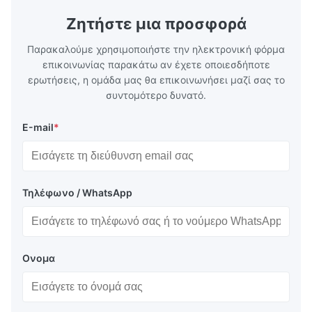
Featuring a compact footprint and flexible
Technology 
layout, it integrates turning, drilling and
fast moving
Ζητήστε μια προσφορά
boring for multi-process machining. Ideal
acceleration
for
by torque m
Παρακαλούμε χρησιμοποιήστε την ηλεκτρονική φόρμα
επικοινωνίας παρακάτω αν έχετε οποιεσδήποτε
ερωτήσεις, η ομάδα μας θα επικοινωνήσει μαζί σας το
συντομότερο δυνατό.
Ε-mail
*
Τηλέφωνο / WhatsApp
Ονομα