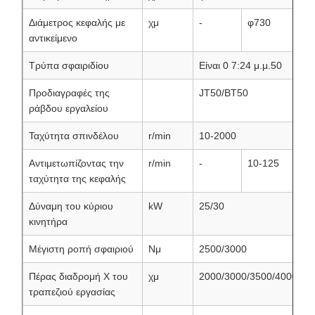
Διάμετρος κεφαλής με
χμ
-
φ730
αντικείμενο
Τρύπα σφαιριδίου
Είναι 0 7:24 μ.μ.50
Προδιαγραφές της
JT50/BT50
ράβδου εργαλείου
Ταχύτητα σπινδέλου
r/min
10-2000
Αντιμετωπίζοντας την
r/min
-
10-125
ταχύτητα της κεφαλής
Δύναμη του κύριου
kW
25/30
κινητήρα
Μέγιστη ροπή σφαιριού
Νμ
2500/3000
Πέρας διαδρομή X του
χμ
2000/3000/3500/4000
τραπεζιού εργασίας