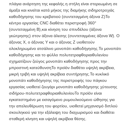
πλάγια ανάρτηση της κεφαλής.η στήλη είναι στερεωμένη σε
άμαξα και κινείται κατά μήκος της διαμήκης σιδηροτροχιάς
καθοδήγησης του κρεβατιού (συντεταγμένη άξονα Z)Το
κέντρο εργασίας CNC διαθέτει περιστροφή 360°
(συντεταγμένη Β),και κίνηση του σπινδέλου (άξονα
γεώτρησης) στον άξονα άλεσης (συντεταγμένες άξονα W). Ο
άξονας X, ο άξονας Y και ο άξονας Z υιοθετούν
ολοκληρωμένο ατσάλινο μονοπάτι καθοδήγησης.Το μονοπάτι
καθοδήγησης και το φύλλο πολυτετραφθοριαιθυλενίου
σχηματίζουν ζεύγος μονοπάτι καθοδήγησης προς την
μπροστινή κατεύθυνσηΤο προϊόν διαθέτει υψηλή ακρίβεια,
μικρή τριβή και υψηλή ακρίβεια συντήρησης.Το κυκλικό
μονοπάτι καθοδήγησης της περιστροφής του πάγκου
εργασίας υιοθετεί ζευγάρι μονοπάτι καθοδήγησης χύτευσης
σιδήρου-πολυτετραφθοριαιθυλενίουΤο προϊόν είναι
εγκατεστημένο με εισαγόμενο ρυμουλκούμενο ώθησης για
την απελευθέρωση του φορτίου, υιοθετεί μηχανισμό διπλού
σκουληκιού για την εξάλειψη του διαχωρισμού και διαθέτει
σταθερή κίνηση και υψηλή ακρίβεια θέσης.