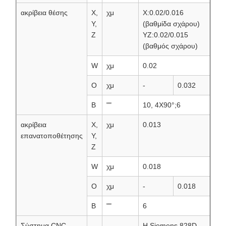
ακρίβεια θέσης
Χ,
χμ
Χ:0.02/0.016
Υ,
(βαθμίδα σχάρου)
Ζ
YZ:0.02/0.015
(βαθμός σχάρου)
W
χμ
0.02
Ο
χμ
-
0.032
Β
""
10, 4X90°;6
ακρίβεια
Χ,
χμ
0.013
επανατοποθέτησης
Υ,
Ζ
W
χμ
0.018
Ο
χμ
-
0.018
Β
""
6
Σύστημα CNC
Η Siemens 828D