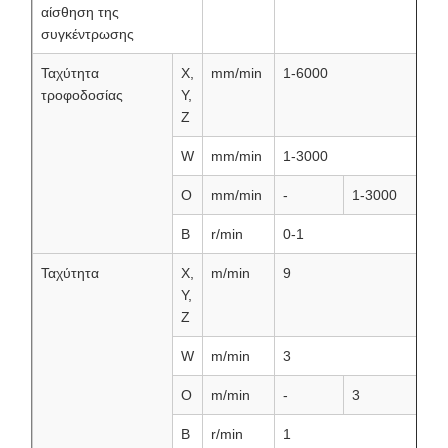
αίσθηση της
συγκέντρωσης
Ταχύτητα
Χ,
mm/min
1-6000
τροφοδοσίας
Υ,
Ζ
W
mm/min
1-3000
Ο
mm/min
-
1-3000
Β
r/min
0-1
Ταχύτητα
Χ,
m/min
9
Υ,
Ζ
W
m/min
3
Ο
m/min
-
3
Β
r/min
1