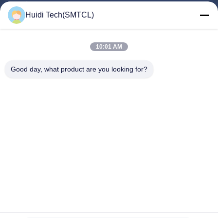
Προϊόντα
Huidi Tech(SMTCL)
Βίντεο
Σχετικά Με Εμάς
10:01 AM
Γύρος Εργοστασίων
Good day, what product are you looking for?
Ποιοτικός Έλεγχος
Επαφή
Ζητήστε Ένα Απόσπασμα
Νέα
Ακολουθήστε Μας.