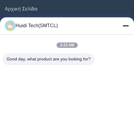
Αρχική Σελίδα
Προϊόντα
Huidi Tech(SMTCL)
Βίντεο
Σχετικά Με Εμάς
2:23 AM
Γύρος Εργοστασίων
Good day, what product are you looking for?
Ποιοτικός Έλεγχος
Επαφή
Ζητήστε Ένα Απόσπασμα
Νέα
Ακολουθήστε Μας.