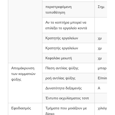
περιστρεφόμενη
Σημ.
τοποθέτηση
Αν το κοπτήρα μπορεί να
επιλέξει το εργαλείο κοντά
Κρατητής εργαλείων
χμ
Κρατητής εργαλείων
χμ
Κεφαλάκι μειωτή
χμ
Απομάκρυνση
Πίεση αντλίας ψύξης
μπαρ
των κομματιών
ροή αντλίας ψύξης
Ε/min
ψύξης
Δυνατότητα δεξαμενής
Α
Έντυπο εκχυλίσματος τσιπ
Εφοδιασμός
Τμήματα που μοιάζουν με
χιλιόγραμ
δίσκο