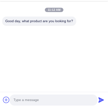
11:12 AM
Προσάρτηση αρχείων
Good day, what product are you looking for?
Επιλέξτε αρχεία
Μπορείτε να ανεβάσετε μέχρι 5 αρχεία και κάθε αρχείο μεγέθους
10M μέγιστο.
Υποβολή
Shanghai HD ME Tech Co., Ltd.
Τηλεφώνημα:
0086-21-61195255