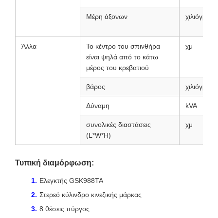
Μέρη άξονων
χιλιόγραμ
Άλλα
Το κέντρο του σπινθήρα
χμ
είναι ψηλά από το κάτω
μέρος του κρεβατιού
βάρος
χιλιόγραμ
Δύναμη
kVA
συνολικές διαστάσεις
χμ
(L*W*H)
Τυπική διαμόρφωση:
Ελεγκτής GSK988TA
Στερεό κύλινδρο κινεζικής μάρκας
8 θέσεις πύργος