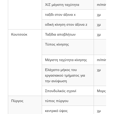
X/Z μέγιστη ταχύτητα
m/min
ταξίδι στον άξονα x
χμ
οδική κίνηση στον άξονα z
χμ
Κουτσούκ
Ταξίδια αποβλήτων
χμ
Τύπος κίνησης
Μέγιστη ταχύτητα κίνησης
m/min
Ελάχιστο μήκος του
χμ
εργασιακού τμήματος για
την ανύψωση
Σπονδυλικός σχοινί
Μορς
Πύργος
τύπος πύργου
κεντρικό ύψος
χμ