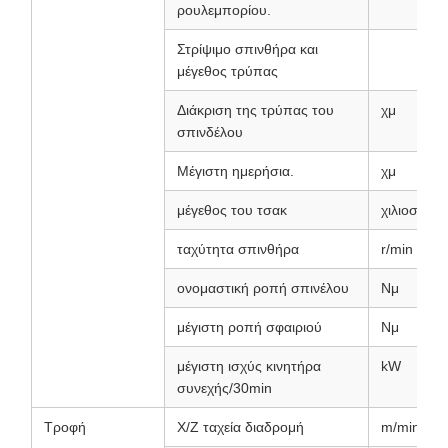
ρουλεμπορίου.
Στρίψιμο σπινθήρα και
μέγεθος τρύπας
Διάκριση της τρύπας του
χμ
σπινδέλου
Μέγιστη ημερήσια.
χμ
μέγεθος του τσακ
χιλιοστό
ταχύτητα σπινθήρα
r/min
ονομαστική ροπή σπινέλου
Νμ
μέγιστη ροπή σφαιριού
Νμ
μέγιστη ισχύς κινητήρα
kW
συνεχής/30min
Τροφή
Χ/Ζ ταχεία διαδρομή
m/min