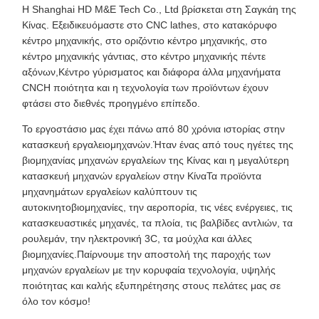
Η Shanghai HD M&E Tech Co., Ltd βρίσκεται στη Σαγκάη της
Κίνας. Εξειδικευόμαστε στο CNC lathes, στο κατακόρυφο
κέντρο μηχανικής, στο οριζόντιο κέντρο μηχανικής, στο
κέντρο μηχανικής γάντιας, στο κέντρο μηχανικής πέντε
αξόνων,Κέντρο γύρισματος και διάφορα άλλα μηχανήματα
CNCΗ ποιότητα και η τεχνολογία των προϊόντων έχουν
φτάσει στο διεθνές προηγμένο επίπεδο.
Το εργοστάσιο μας έχει πάνω από 80 χρόνια ιστορίας στην
κατασκευή εργαλειομηχανών.Ήταν ένας από τους ηγέτες της
βιομηχανίας μηχανών εργαλείων της Κίνας και η μεγαλύτερη
κατασκευή μηχανών εργαλείων στην ΚίναΤα προϊόντα
μηχανημάτων εργαλείων καλύπτουν τις
αυτοκινητοβιομηχανίες, την αεροπορία, τις νέες ενέργειες, τις
κατασκευαστικές μηχανές, τα πλοία, τις βαλβίδες αντλιών, τα
ρουλεμάν, την ηλεκτρονική 3C, τα μούχλα και άλλες
βιομηχανίες.Παίρνουμε την αποστολή της παροχής των
μηχανών εργαλείων με την κορυφαία τεχνολογία, υψηλής
ποιότητας και καλής εξυπηρέτησης στους πελάτες μας σε
όλο τον κόσμο!